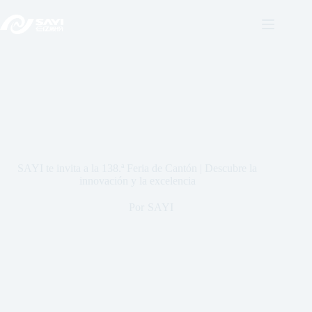
Ir
al
contenido
SAYI te invita a la 138.ª Feria de Cantón | Descubre la
innovación y la excelencia
Por
SAYI