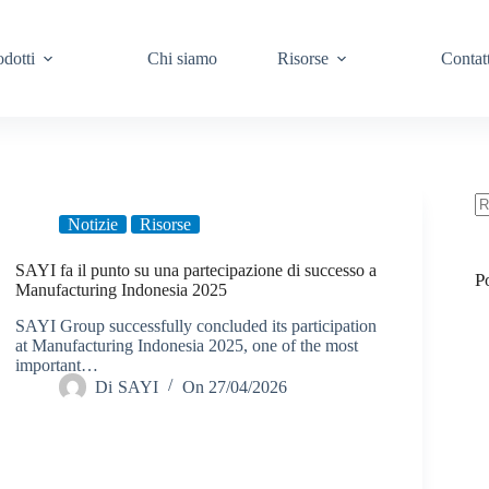
odotti
Chi siamo
Risorse
Contat
Notizie
Risorse
N
ri
SAYI fa il punto su una partecipazione di successo a
P
Manufacturing Indonesia 2025
SAYI Group successfully concluded its participation
at Manufacturing Indonesia 2025, one of the most
important…
Di
SAYI
On
27/04/2026