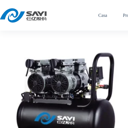
Vai
al
contenuto
Casa
Pr