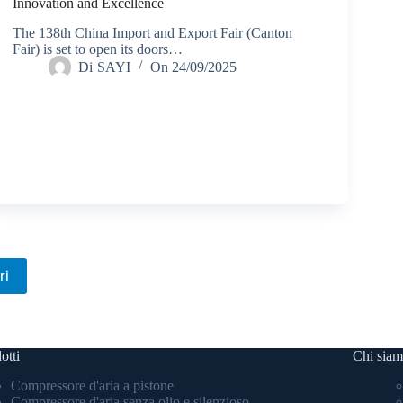
Innovation and Excellence
The 138th China Import and Export Fair (Canton
Fair) is set to open its doors…
Di
SAYI
On
24/09/2025
ri
otti
Chi sia
Compressore d'aria a pistone
Compressore d'aria senza olio e silenzioso