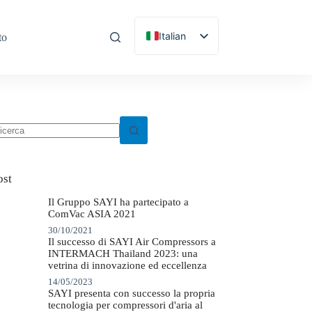
Italian
to
English
Spanish
Portuguese
French
essun
German
sultato
Russian
ost
Korean
Il Gruppo SAYI ha partecipato a
ComVac ASIA 2021
30/10/2021
Il successo di SAYI Air Compressors a
INTERMACH Thailand 2023: una
vetrina di innovazione ed eccellenza
14/05/2023
SAYI presenta con successo la propria
tecnologia per compressori d'aria al