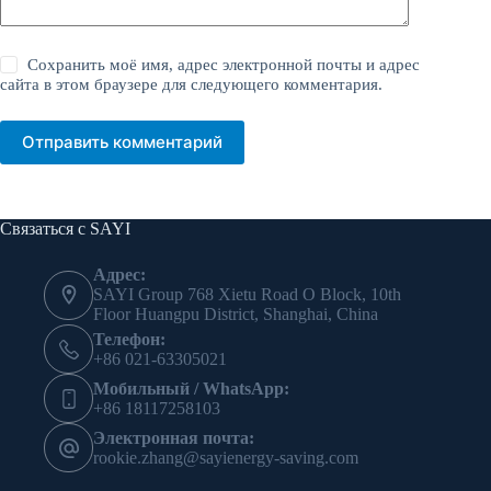
Сохранить моё имя, адрес электронной почты и адрес
сайта в этом браузере для следующего комментария.
Отправить комментарий
Связаться с SAYI
Адрес:
SAYI Group 768 Xietu Road O Block, 10th
Floor Huangpu District, Shanghai, China
Телефон:
+86 021-63305021
Мобильный / WhatsApp:
+86 18117258103
Электронная почта:
rookie.zhang@sayienergy-saving.com