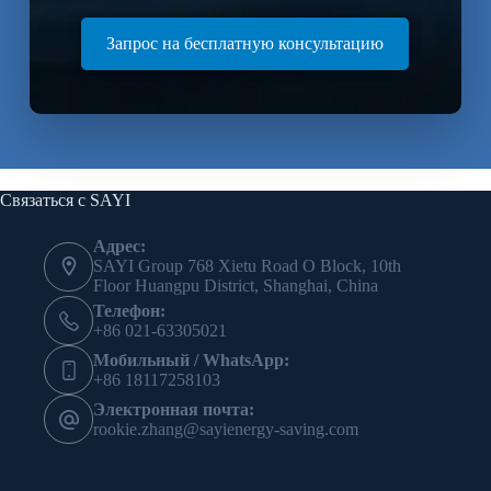
Запрос на бесплатную консультацию
Связаться с SAYI
Адрес:
SAYI Group 768 Xietu Road O Block, 10th
Floor Huangpu District, Shanghai, China
Телефон:
+86 021-63305021
Мобильный / WhatsApp:
+86 18117258103
Электронная почта:
rookie.zhang@sayienergy-saving.com