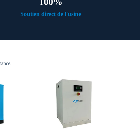
100
%
Soutien direct de l'usine
mance.