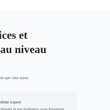
ices et
 au niveau
, où que vous soyez
stème expert
 besoins et nos ingénieurs vous fourniront