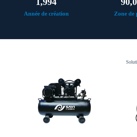
1,994
90,
Année de création
Zone de 
Solut