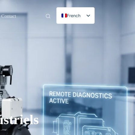
French
Contact
English
Spanish
Portuguese
German
Russian
Italian
Korean
striels