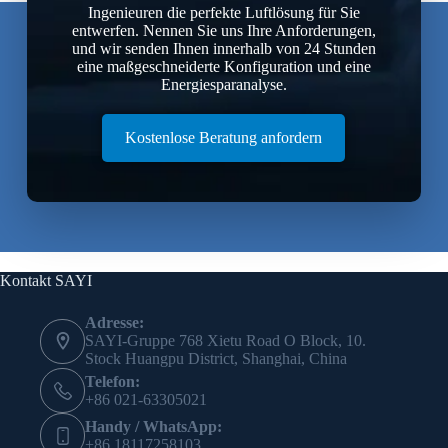
Ingenieuren die perfekte Luftlösung für Sie
entwerfen. Nennen Sie uns Ihre Anforderungen,
und wir senden Ihnen innerhalb von 24 Stunden
eine maßgeschneiderte Konfiguration und eine
Energiesparanalyse.
Kostenlose Beratung anfordern
Kontakt SAYI
Adresse:
SAYI-Gruppe 768 Xietu Road O Block, 10.
Stock Huangpu District, Shanghai, China
Telefon:
+86 021-63305021
Handy / WhatsApp:
+86 18117258103