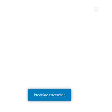
SAYI Luftkompressoren:
Zuverlässige
Stromversorgung für globale
industrielle Systeme
Produkte erforschen