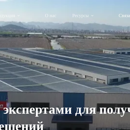
одукция
О нас
Ресурсы
Связа
 экспертами для полу
решений