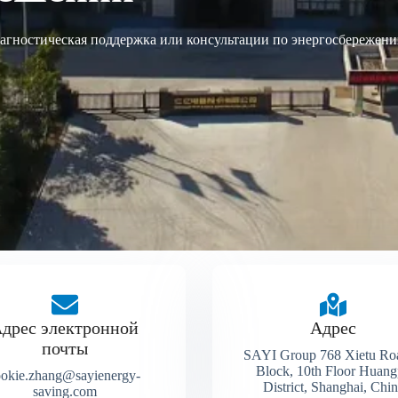
агностическая поддержка или консультации по энергосбережени
дрес электронной
Адрес
почты
SAYI Group 768 Xietu Ro
Block, 10th Floor Huan
ookie.zhang@sayienergy-
District, Shanghai, Chi
saving.com