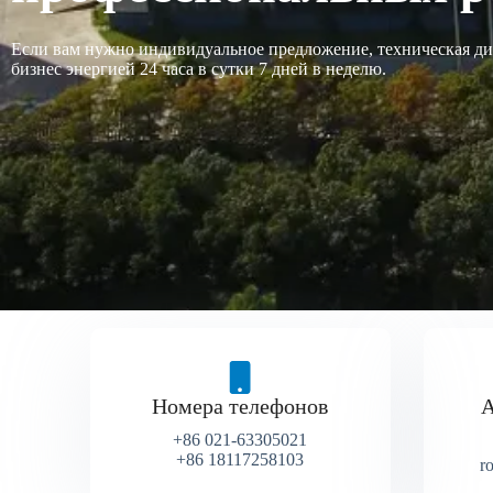
Если вам нужно индивидуальное предложение, техническая ди
бизнес энергией 24 часа в сутки 7 дней в неделю.
Номера телефонов
А
+86 021-63305021
+86 18117258103
r