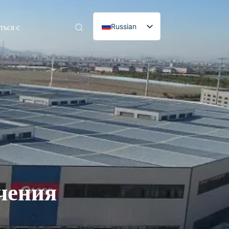
Russian
ться с
English
Spanish
Portuguese
French
German
Italian
Korean
чения