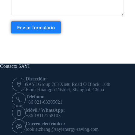
Enviar formulario
Contacto SAYI
Dirección:
SAYI Group 768 Xietu Road O Block, 10th
Floor Huangpu District, Shanghai, China
Teléfono:
+86 021-63305021
Móvil / WhatsApp:
+86 18117258103
Correo electrónico:
rookie.zhang@sayienergy-saving.com