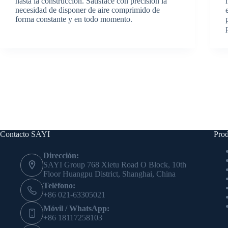
hasta la construcción. Satisface con precisión la
necesidad de disponer de aire comprimido de
forma constante y en todo momento.
Contacto SAYI
Prod
Dirección:
SAYI Group 768 Xietu Road O Block, 10th
Floor Huangpu District, Shanghai, China
Teléfono:
+86 021-63305021
Móvil / WhatsApp:
+86 18117258103