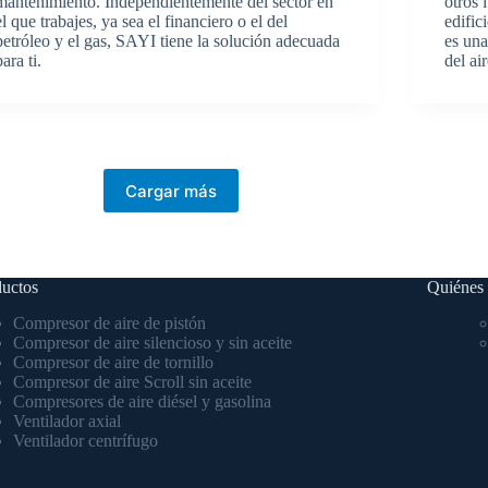
mantenimiento. Independientemente del sector en
otros 
el que trabajes, ya sea el financiero o el del
edific
petróleo y el gas, SAYI tiene la solución adecuada
es una
para ti.
del air
Cargar más
uctos
Quiénes
Compresor de aire de pistón
Compresor de aire silencioso y sin aceite
Compresor de aire de tornillo
Compresor de aire Scroll sin aceite
Compresores de aire diésel y gasolina
Ventilador axial
Ventilador centrífugo