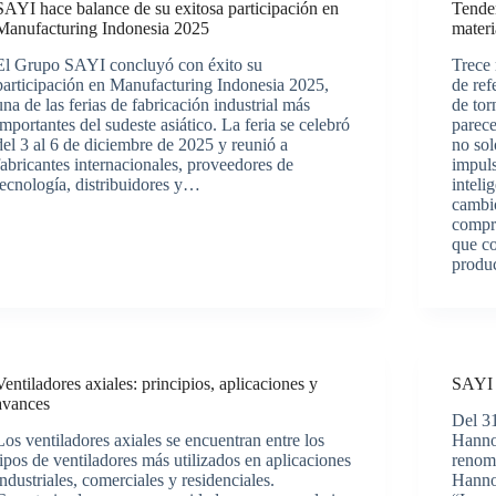
SAYI hace balance de su exitosa participación en
Tende
Manufacturing Indonesia 2025
materi
El Grupo SAYI concluyó con éxito su
Trece 
participación en Manufacturing Indonesia 2025,
de ref
una de las ferias de fabricación industrial más
de tor
importantes del sudeste asiático. La feria se celebró
parece
del 3 al 6 de diciembre de 2025 y reunió a
no sol
fabricantes internacionales, proveedores de
impul
tecnología, distribuidores y…
inteli
cambio
compri
que co
produ
Ventiladores axiales: principios, aplicaciones y
SAYI 
avances
Del 31
Los ventiladores axiales se encuentran entre los
Hanno
tipos de ventiladores más utilizados en aplicaciones
renomb
industriales, comerciales y residenciales.
Hannov