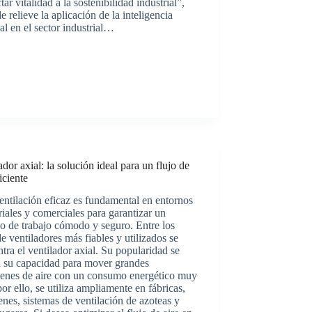
tar vitalidad a la sostenibilidad industrial”,
e relieve la aplicación de la inteligencia
cial en el sector industrial…
ador axial: la solución ideal para un flujo de
ficiente
ntilación eficaz es fundamental en entornos
riales y comerciales para garantizar un
o de trabajo cómodo y seguro. Entre los
de ventiladores más fiables y utilizados se
tra el ventilador axial. Su popularidad se
a su capacidad para mover grandes
enes de aire con un consumo energético muy
por ello, se utiliza ampliamente en fábricas,
nes, sistemas de ventilación de azoteas y