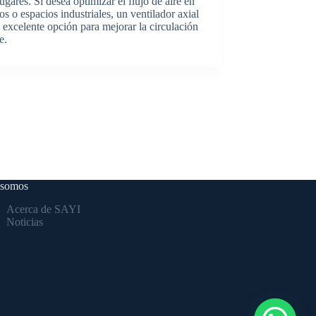
lugares. Si desea optimizar el flujo de aire en
ios o espacios industriales, un ventilador axial
 excelente opción para mejorar la circulación
e.
 somos
Acerca de SAYI
Noticias