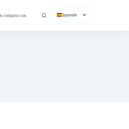
Spanish
n contacto con
English
Portuguese
French
German
Russian
Italian
Korean