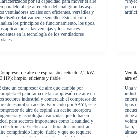
Caracterizados por su capacidad para mover el aire
“Inyec
en paralelo al eje alrededor del cual giran las aspas,
puso d
los ventiladores axiales son eficientes, versátiles y
artifi
de diseño relativamente sencillo. Este artículo
analiza los principios de funcionamiento, los tipos,
las aplicaciones, las ventajas y los avances
recientes en la tecnología de los ventiladores
axiales.
Compresor de aire de espiral sin aceite de 2,2 kW
Ventil
(3 HP): limpio, eficiente y fiable
aire e
Existe un compresor de aire que cambia por
Una ve
completo el panorama de la compresión de aire en
indust
los sectores industrial y comercial: el compresor de
entorn
aire de espiral sin aceite. Fabricado por SAYI, este
tipos 
compresor de aire de espiral sin aceite incorpora
encuen
ingeniería y tecnología avanzadas que lo hacen
debe 
ideal para sectores importantes como la sanidad y
volúm
la electrónica. Es eficaz a la hora de suministrar
bajo; 
aire comprimido limpio, fiable y que no requiere
almace