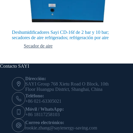
Deshumidificadores Sayi CD-16f de 2 bar y 10 bar;
secadores de aire refrigerados; refrigeración por aire
Secador de aire
Contacto SAYI
Dirección:
SAYI Group 768 Xietu Road O Block, 10th
Floor Huangpu District, Shanghai, China
Teléfono:
+86 021-63305021
Móvil / WhatsApp:
+86 18117258103
Correo electrónico:
rookie.zhang@sayienergy-saving.com