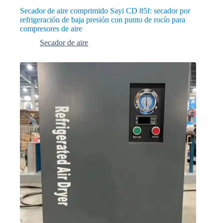
Secador de aire comprimido Sayi CD 85f: secador por
refrigeración de baja presión con punto de rocío para
compresores de aire
Secador de aire