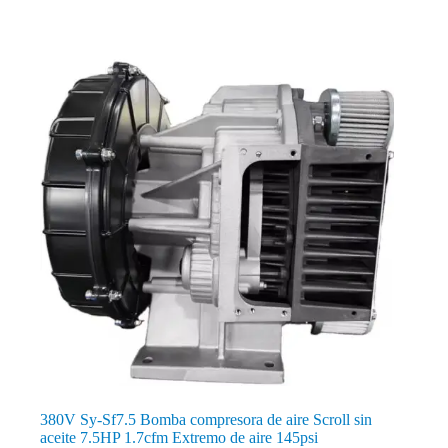
380V Sy-Sf7.5 Bomba compresora de aire Scroll sin
aceite 7.5HP 1.7cfm Extremo de aire 145psi