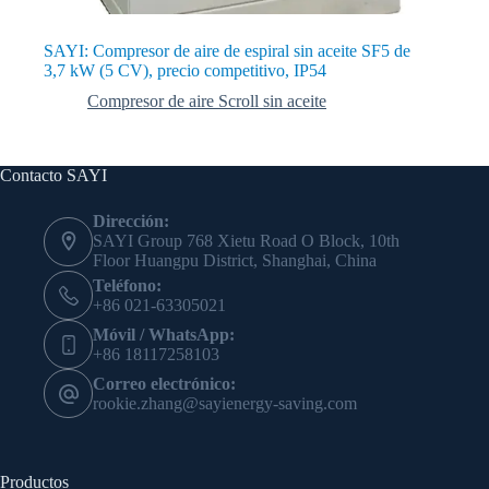
SAYI: Compresor de aire de espiral sin aceite SF5 de
3,7 kW (5 CV), precio competitivo, IP54
Compresor de aire Scroll sin aceite
Contacto SAYI
Dirección:
SAYI Group 768 Xietu Road O Block, 10th
Floor Huangpu District, Shanghai, China
Teléfono:
+86 021-63305021
Móvil / WhatsApp:
+86 18117258103
Correo electrónico:
rookie.zhang@sayienergy-saving.com
Productos