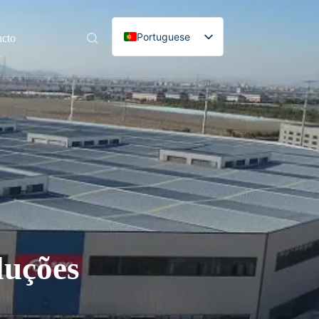
Portuguese
acto
English
Spanish
French
German
Russian
Italian
Korean
luções