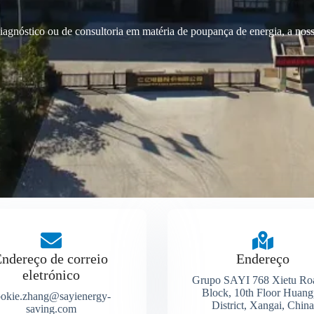
agnóstico ou de consultoria em matéria de poupança de energia, a nossa
ndereço de correio
Endereço
eletrónico
Grupo SAYI 768 Xietu Ro
Block, 10th Floor Huan
ookie.zhang@sayienergy-
District, Xangai, Chin
saving.com