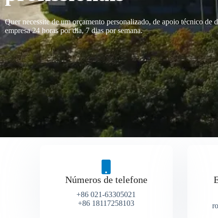
Quer necessite de um orçamento personalizado, de apoio técnico de di
empresa 24 horas por dia, 7 dias por semana.
Números de telefone
E
+86 021-63305021
+86 18117258103
r