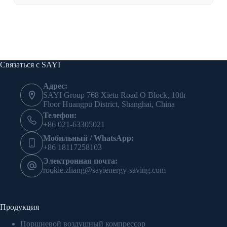
Связаться с SAYI
Адрес:
SAYI Group 768 Xietu Road O Block, 10th
Floor Huangpu District, Shanghai, China
Телефон:
+86 021-63305021
Мобильный / WhatsApp:
+86 18117258103
Электронная почта:
rookie.zhang@sayienergy-saving.com
Продукция
Поршневой воздушный компрессор