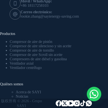
Móvil / WhatsApp:
+86 18117258103
Correo electrónico:
rookie.zhang@sayienergy-saving.com
Productos
Compresor de aire de pistón
Compresor de aire silencioso y sin aceite
Compresor de aire de tornillo
Compresor de aire Scroll sin aceite
Compresores de aire diésel y gasolina
Ventilador axial
Ventilador centrífugo
Quiénes somos
Acerca de SAYI
Noticias
版权所有 © 2026 - Grupo
SAYI